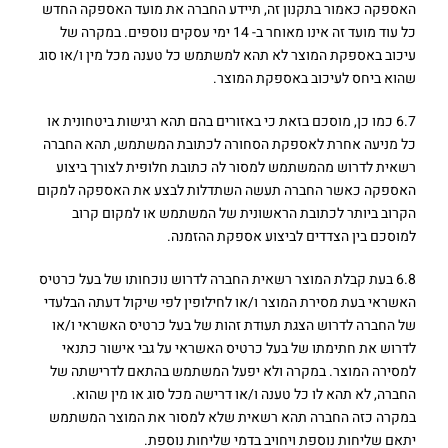
האספקה כאמור בתקנון זה, תיידע החברה את מועד האספקה החדש
כל עוד מועד זה אינו מאוחר ב- 14 ימי עסקים נוספים. במקרה של
עיכוב באספקת המוצר לא תהא למשתמש כל טענה מכל מין ו/או סוג
שהוא ביחס לעיכוב באספקת המוצר.
6.7 כמו כן, מוסכם בזאת כי באזורים בהם תהא רגישות ביטחונית או
כל מניעה אחרת לאספקת הסחורה לכתובת המשתמש, תהא החברה
רשאית לדרוש מהמשתמש למסור לה כתובת חלופית לצורך ביצוע
האספקה כאשר החברה תעשה השתדלות לבצע את האספקה למקום
הקרוב ביותר לכתובת הראשונית של המשתמש או למקום קרוב
למוסכם בין הצדדים לביצוע אספקת ההזמנה.
6.8 בעת קבלת המוצר רשאית החברה לדרוש נוכחותו של בעל כרטיס
האשראי בעת מסירת המוצר ו/או לחילופין לפי שיקול דעתה הבלעדי
של החברה לדרוש הצגת תעודת זהות של בעל כרטיס האשראי ו/או
לדרוש את חתימתו של בעל כרטיס האשראי על גבי אישור כתנאי
למסירה המוצר. במקרה ולא יפעל המשתמש בהתאם לדרישתה של
החברה, לא תהא לו כל טענה ו/או דרישה מכל סוג או מין שהוא.
במקרה כזה החברה תהא רשאית שלא למסור את המוצר המשתמש
יתאם שליחות נוספת ויחויב בדמי שליחות נוספת.