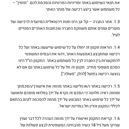
את תנאי השימוש באתר ומדיניות הפרטיות והסכמת להם. "מזמין" –
כל משתמש אשר ביצע רכישה של מותר האתר.
1.3. אתר החברה – קל -גב הינו חנות וירטואלית המיועדת לרכישה של
מוצרים שונים אותם משווקת החברה שכתובות האתרים המנויים
לעיל.
1.4. הוראות תקנון זה יחולו על כל שימוש שייעשה באתר ועל כל
רכישה שתתבצע באמצעות האתר, ויהוו את הבסיס המשפטי
להתקשרות בין החברה לבין כל משתמש באתר. התקנון הנ”ל הינו
הסכם משפטי מחייב. תקנון זה חל על כל שימוש באתר גם אם לא
בוצעה רכישה בפועל [להלן, "פעולה"].
1.5. רכישה באתר ו/או גלישה באתר מהווה את אישורך/הסכמתך
ומהווה ראיה חלוטה כי הסכם זה נקרא על ידך במלואו מוסכם ומאושר
על ידך כל שימוש באתר המבוצע על ידך מהווה להסכמה לנהוג בהתאם
לכללי התקנון והדין חל במדינת ישראל.
1.6. קריאת התקנון ואישורו על ידך מהווה הצהרה לכל דבר וענין
שהינך מעל גיל 18 כשיר מהבחינה המשפטית לבצע פעולות של