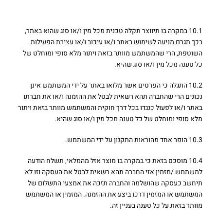
10. ביטול ההזמנה על ידי החברה –
10.1 במקרה בו תיווצר תקלה טכנית מכל מין ו/או סוג שהוא באתר,
בכך תגרם מניעה לשימוש באתר ו/או עיכוב ו/או עצירת הפעילות
השוטפת, הרי שהמשתמש מוותר בזאת ויתור מלא סופי ומוחלט של
כל טענה מכל מין ו/או סוג שהיא.
10.2 התגלה כי הפרטים אשר מלואו באתר על ידי המשתמש אינן
נכונים הרי שהחברה תהא רשאית לבטל את ההזמנה ו/או את חברתו
באתר ו/או לפעול כנגדו בכל דרך חוקית והמשתמש מוותר בזאת ויתור
מלא סופי ומוחלט של כל טענה מכל מין ו/או סוג שהיא.
10.3 הופר אחד מהוראות התקנון על ידי המשתמש.
10.4 מוסכם בזאת כי במקרה בו מוצר אזל מהמלאי, תשלח הודעה
למשתמש /מזמין אזי החברה תהא רשאית לבטל את העסקה וזו לא
תיחשב כעסקה שהושלמה והחברה תזכה את אמצעי התשלום של
המשתמש או המזמין דרכו ביצע את ההזמנה. המזמין או המשתמש
מוותר בזאת על כל טענה בעניין זה.