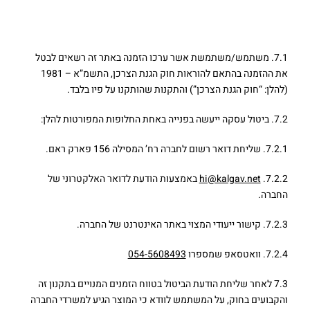
7. החזרה/ביטול עסקה
7.1. משתמש/משתמשת אשר ערכו הזמנה באתר זה רשאים לבטל
את ההזמנה בהתאם להוראות חוק הגנת הצרכן, התשמ”א – 1981
(להלן: “חוק הגנת הצרכן”) והתקנות שהותקנו על פיו בלבד.
7.2. ביטול עסקה ייעשה בפנייה באחת החלופות המפורטות להלן:
7.2.1. שליחת דואר רשום לחברה רח’ המסילה 156 פארק ראם.
7.2.2.
hi@kalgav.net
באמצעות הודעת לדואר האלקטרוני של
החברה.
7.2.3. קישור ייעודי המצוי באתר האינטרנט של החברה.
7.2.4. וואטסאפ שמספרו
054-5608493
7.3 לאחר שליחת הודעת הביטול בטווח הזמנים המנויים בתקנון זה
והקבועים בחוק, על המשתמש לוודא כי המוצר הגיע למשרדי החברה