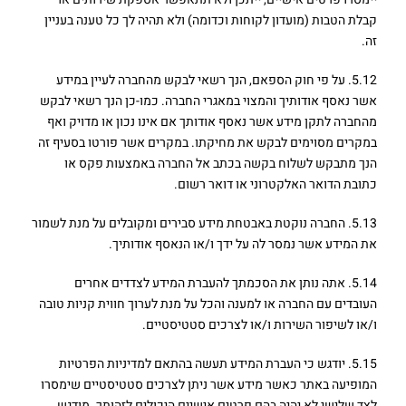
קבלת הטבות (מועדון לקוחות וכדומה) ולא תהיה לך כל טענה בעניין
זה.
5.12. על פי חוק הספאם, הנך רשאי לבקש מהחברה לעיין במידע
אשר נאסף אודותיך והמצוי במאגרי החברה. כמו-כן הנך רשאי לבקש
מהחברה לתקן מידע אשר נאסף אודותך אם אינו נכון או מדויק ואף
במקרים מסוימים לבקש את מחיקתו. במקרים אשר פורטו בסעיף זה
הנך מתבקש לשלוח בקשה בכתב אל החברה באמצעות פקס או
כתובת הדואר האלקטרוני או דואר רשום.
5.13. החברה נוקטת באבטחת מידע סבירים ומקובלים על מנת לשמור
את המידע אשר נמסר לה על ידך ו/או הנאסף אודותיך.
5.14. אתה נותן את הסכמתך להעברת המידע לצדדים אחרים
העובדים עם החברה או למענה והכל על מנת לערוך חווית קניות טובה
ו/או לשיפור השירות ו/או לצרכים סטטיסטיים.
5.15. יודגש כי העברת המידע תעשה בהתאם למדיניות הפרטיות
המופיעה באתר כאשר מידע אשר ניתן לצרכים סטטיסטיים שימסרו
לצד שלישי לא יהיה בהם פרטים אישיים היכולים לזהותך. מודגש