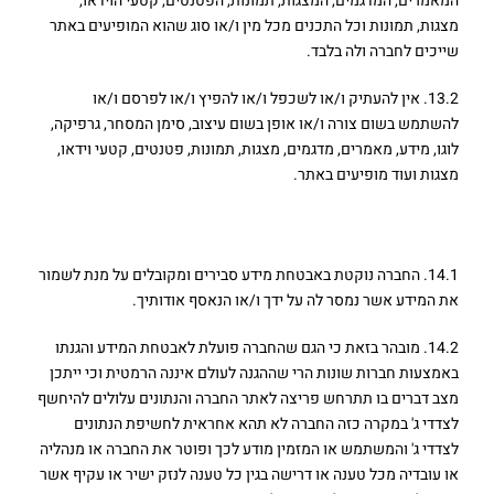
המאמרים, המדגמים, המצגות, תמונות, הפטנטים, קטעי הוידאו,
מצגות, תמונות וכל התכנים מכל מין ו/או סוג שהוא המופיעים באתר
שייכים לחברה ולה בלבד.
13.2. אין להעתיק ו/או לשכפל ו/או להפיץ ו/או לפרסם ו/או
להשתמש בשום צורה ו/או אופן בשום עיצוב, סימן המסחר, גרפיקה,
לוגו, מידע, מאמרים, מדגמים, מצגות, תמונות, פטנטים, קטעי וידאו,
מצגות ועוד מופיעים באתר.
14. אבטחת מידע
14.1. החברה נוקטת באבטחת מידע סבירים ומקובלים על מנת לשמור
את המידע אשר נמסר לה על ידך ו/או הנאסף אודותיך.
14.2. מובהר בזאת כי הגם שהחברה פועלת לאבטחת המידע והגנתו
באמצעות חברות שונות הרי שההגנה לעולם איננה הרמטית וכי ייתכן
מצב דברים בו תתרחש פריצה לאתר החברה והנתונים עלולים להיחשף
לצדדי ג' במקרה כזה החברה לא תהא אחראית לחשיפת הנתונים
לצדדי ג' והמשתמש או המזמין מודע לכך ופוטר את החברה או מנהליה
או עובדיה מכל טענה או דרישה בגין כל טענה לנזק ישיר או עקיף אשר