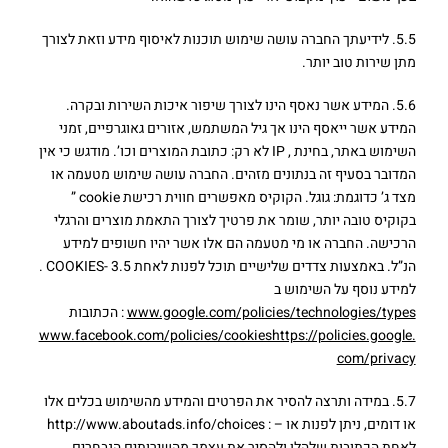
5.5. לידיעתך החברה עושה שימוש תוכנות לאיסוף מידע וזאת לצורך
מתן שירות טוב יותר.
5.6. המידע אשר נאסף הינו לצורך שיפור איכות השירות ובקרה.
המידע אשר ייאסף הינו אך גיל המשתמש, אזורים גאוגרפיים, זמני
השימוש באתר, בחינת , IP לא רק: כתובת המוצרים וכו’. מודגש כי אין
המדובר בסעיף זה בנתונים מזהים. החברה עושה שימוש מטעמה או
מצד ג’ כדוגמת: גוגל. הקוקיס מאפשרים חווית רכישת cookie ”
בקוקיס טובה יותר, שומר את פרטיך לצורך התאמת מוצרים והרגלי
הרכישה. החברה או מי מטעמה הם אלו אשר יהיו חשופים למידע
הנ”ל. באמצעות צדדים שלישיים תוכל לפנות לאחת COOKIES- 3.5 .
למידע נוסף על השימוש ב
www.google.com/policies/technologies/types
: הכתובות
www.facebook.com/policies/cookieshttps://policies.google.
com/privacy
5.7. במידה ותרצה להסיר את הפרטים והמידע מהשימוש בכלים אלו
או דומים, ניתן לפנות או – : http://www.aboutads.info/choices
לאחת הכתובות שלהלן ולהסיר את עצמך מהשירותים הנבחרים.