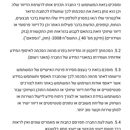
ומסכים בזאת המשתמש כי החברה תכניס אותו לרשימת הדיוור שלה
וכן הוא נותן בזאת את הסכמתו לכך שתשלח לכתובת הדואר
אלקטרוני שלו ו/או במסרון לטלפון נייד שלו הודעות בדבר מבצעים,
הנחות, קופונים, הודעות בדבר פעילות האתר וכן כל דיוור פרסומי או
דיוור שיווקי וזאת בהתאם לקבוע בהוראות חוק התקשורת (בזק
ושידורים) (תיקון מס’ 40 ), התשס”ח 2008- (חוק, "הספאם").
5.2. הסכמתך לתקנון זה ומדיניות בפרט מהווה הסכמה לאיסוף המידע
אודותיה ושמירתו במאגרי המידע של החברה (מאגר רשום).
5.3. מוסכם בזאת כי בעצם מסירת פרטיו האישיים של המשתמש
ורישומו לאתר מהווה הסכמה לכך שהחברה תאסוף ותשתמש במידע
אשר ייאסף אודות השימוש של המשתמש באתר וזאת לצורכים
סטטיסטיים או שליחת דיוור שיווקי או התאמת התוכן השיווקי עבור
המשתמש במידת האפשר או לצורך ניתוח מידע לייעול השירות או
השיווק או שליחת משובים או נתונים סטטיסטים או דיוור ישיר או
למתן שירות וקשר טוב יותר.
5.4. מעת לעת החברה תפרסם כתבות או מאמרים שונים ואין לראות
בכך משום ייעוץ מקצועי או ייעוץ מסוג כלשהוא.