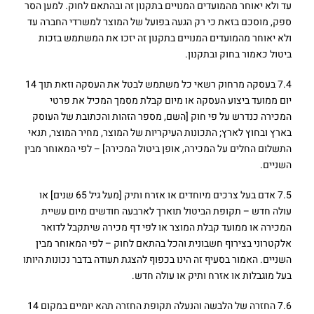
עד ולא יאוחר מהמועדים המנויים בתקנון זה ובהתאם לחוק. למען הסר
ספק, מוסכם בזאת כי רק הגעה בפועל של המוצר למשרדי החברה עד
ולא יאוחר מהמועדים המנויים בתקנון זה יזכו את המשתמש בזכות
ביטול כאמור בחוק ובתקנון.
7.4 בעסקה מרחוק רשאי כל משתמש לבטל את העסקה וזאת תוך 14
יום ממועד ביצוע העסקה או מיום קבלת מסמך המכיל את פרטי
המכירה כנדרש על פי חוק [השם, מספר הזהות והכתובת של העוסק
בארץ ובחוץ לארץ; התכונות העיקריות של המוצר, מחיר המוצר, תנאי
התשלום החלים על המכירה, אופן ביטול המכירה] – לפי המאוחר מבין
השניים.
7.5 אדם בעל צרכים מיוחדים או אזרח ותיק [מעל גיל 65 שנים] או
עולה חדש – תקופת הביטול תוארך לארבעה חודשים מיום עשיית
המכירה או ממועד קבלת המוצר או לפי דף מכירה שיתקבל לדואר
אלקטרוני בצירוף חשבונית והכל בהתאם לחוק – לפי המאוחר מבין
השניים. האמור בסעיף זה הינו בכפוף להצגת תעודה בדבר נכונות היותו
בעל מוגבלות או אזרח ותיק או עולה חדש.
7.6 החזרה של הלבשה והנעלה תקופת החזרה תהא יומיים במקום 14