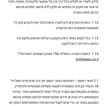
מידע, לשדר או לקלוט בכל דרך או בכל אמצעי אלקטרוני, אופטי, מכני
או אחר את תקנון זה במלואו או חלקו ללא אישור מפורש מראש
ובכתב מאת החברה.
1.12. כותרות הפרקים הינן לצורך נוחות בלבד ואין להקיש מהן כל
משמעות משפטית ו/או פרשנית.
1.13. בכל מקום באתר ו/או בתקנון בו קיימת שימוש בלשון זכר
הכוונה היא לזכר ו/או לנקבה.
1.14. כתובת החברה: המסילה 156 פארק תעשיות ראם דוא”ל
.
hi@kalgav.co.il
2. השימוש באתר
2.1 תנאי ראשון – השימוש באתר ייעשה אך ורק אדם פרטי מעל גיל
18 הכשיר מבחינה משפטית לעשות פעולות משפטיות ולהתחייב
במסגרת עסקאות עם החברה ובכלל רשאי להשתמש באתר. במידה
והמשתמש הינו קטין או נדרש אפוטרופסות לביצוע פעולות מהסוג
המבוצע באתר זה, הרי שיש לקבל את הסכמת האפוטרופוס החוקי או