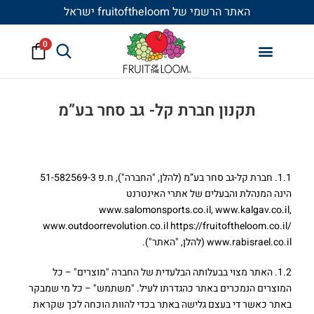
האתר הרשמי של fruitoftheloom ישראל
0
תקנון חברת קל- גב סחר בע”מ
1. מבוא
1.1. חברת קל-גב סחר בע”מ (להלן, "החברה"), ח.פ 51-582569-3
הינה המנהלת והבעלים של אתרי האינטרנט
www.salomonsports.co.il, www.kalgav.co.il,
www.outdoorrevolution.co.il https://fruitoftheloom.co.il/
www.rabisrael.co.il (להלן, "האתר").
1.2. האתר מצוי בבעלותה הבלעדית של החברה "מוצרים" – כל
המוצרים הנמכרים באתר כהגדרתו לעיל. "משתמש" – כל מי שמבקר
באתר כאשר די בעצם גלישה באתר בכדי להוות הוכחה לכך שקראת