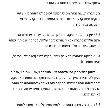
איסוף או לנקודת איסוף בחנות של החברה .
6.2 חברה תעשה מאמצים כי המוצר יסופק לא יאוחר מ – 8 ימי
עסקים מיום קבלת אישור מחברת האשראי בדבר קבלת מלוא
התשלום בגין המוצר.
6.3 יצוין כי זמן האספקה הינו זמן משוער וכי ייתכנו שינויים אשר
אינם תלויים בחברה אלא קשורים ל"כח עליון", מלחמה, שביתה, כמות
ההזמנה, אזורים בעלי רגישות ביטחונית ועוד.
6.4 אספקת הסחורה תהא רק בימי עסקים בלבד [לא כולל ערבי חג,
חגים ומועדים].
6.5 למען הסר ספק, ימי מלחמה ו/או השבתה ו/או עיצומים ו/או כוח
עליון לא יבואו במניין ימי העסקים כאמור בתקנון זה ומועד האספקה
ידחה לאותו מספר הימים. במקרה כזה לא תהא למשתמש כל טענה
מכל מין ו/או סוג שהוא ביחס למועד האספקה אשר יידחה בהתאם
לאותם ימים.
6.6 מקרה של עיכוב באספקה למשתמש של מוצר מעבר למועד