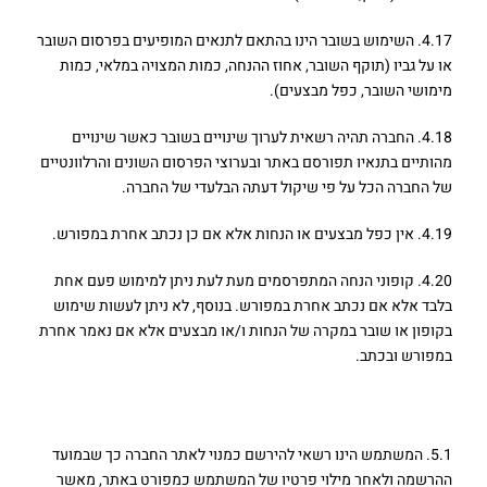
4.17. השימוש בשובר הינו בהתאם לתנאים המופיעים בפרסום השובר
או על גביו (תוקף השובר, אחוז ההנחה, כמות המצויה במלאי, כמות
מימושי השובר, כפל מבצעים).
4.18. החברה תהיה רשאית לערוך שינויים בשובר כאשר שינויים
מהותיים בתנאיו תפורסם באתר ובערוצי הפרסום השונים והרלוונטיים
של החברה הכל על פי שיקול דעתה הבלעדי של החברה.
4.19. אין כפל מבצעים או הנחות אלא אם כן נכתב אחרת במפורש.
4.20. קופוני הנחה המתפרסמים מעת לעת ניתן למימוש פעם אחת
בלבד אלא אם נכתב אחרת במפורש. בנוסף, לא ניתן לעשות שימוש
בקופון או שובר במקרה של הנחות ו/או מבצעים אלא אם נאמר אחרת
במפורש ובכתב.
5. רישום לאתר
5.1. המשתמש הינו רשאי להירשם כמנוי לאתר החברה כך שבמועד
ההרשמה ולאחר מילוי פרטיו של המשתמש כמפורט באתר, מאשר