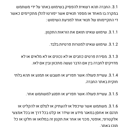
3.1. החברה תהא רשאית להפסיק בשימוש באתר על ידי משתמש
במקרה בו מאחד או מספר תנאים אשר יפורטו להלן מתקיימים כאשר
די התקיימותו של תנאי אחד למניעת השימוש :
3.1.1. שימוש שאינו תואם את הוראות התקנון.
3.1.2. שימוש שאינו למטרות פרטיות בלבד.
3.1.3. מסירת פרטים כוזבים או לא נכונים או לא מלאים או לא
מדויקים לחברה בין אם הדבר נעשה מתכוון ובין אם לאו.
3.1.4. עשיית פעולה אשר תפריע או תשבש או תמנע או תהא בלתי
חוקית באתר החברה.
3.1.5. עשיית פעולה אשר תפריע או תפגע למשתמש אחר.
3.1.6. משתמש אשר שיכפל או להעתיק או לצלם או להקליט או
תרגם או אחסן במאגר מידע או שידר או קלט בכל דרך או בכל אמצעי
אלקטרוני, אופטי, מכני או אחר את תקנון זה במלואו או חלקו או כל
תוכן באתר.