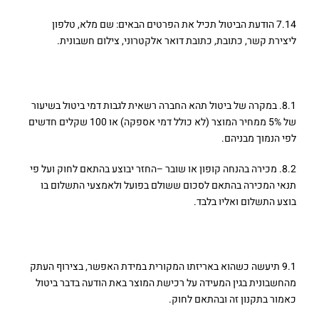
7.14 הודעת הביטול תכיל את הפרטים הבאים: שם מלא, טלפון
ליצירת קשר, כתובת, כתובת דואר אלקטרוני, צילום חשבונית.
8. דמי הביטול –
8.1. במקרה של ביטול תהא החברה רשאית לגבות דמי ביטול בשיעור
של 5% ממחיר המוצר (לא כולל דמי אספקה) או 100 שקלים חדשים
לפי הנמוך מבניהם.
8.2. מכירה בהנחה קופון או שובר –החזר יבוצע בהתאם לחוק ועל פי
תנאי המכירה בהתאם לסכום ששולם בפועל ולאמצעי התשלום בו
בוצע התשלום ואליו בלבד.
9. אופן החזרת המוצר –
9.1 תיעשה כשהוא באריזתו המקורית במידת האפשר, בצירוף העתק
מהחשבונית בגין המעידה על רכישת המוצר באת הודעה בדבר ביטול
כאמור בתקנון זה ובהתאם לחוק.