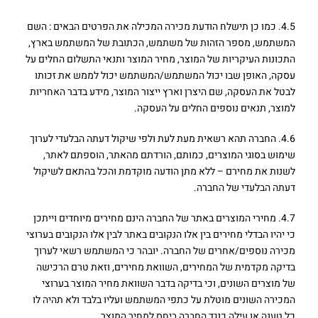
4.5. כמו כן תישלח הודעת מכירה המכילה את הפרטים הבאים : השם
המשתמש, מספר הזהות של משתמש, הכתובת של המשתמש בארץ,
התכונות העיקריות של המוצר, מחיר המוצר ותנאי התשלום החלים על
עסקה, האופן שבו יכול המשתמש/המשתמש יכול לממש את זכותו
לבטל את העסקה, שם היצרן וארץ ייצור המוצר, מידע בדבר האחריות
למוצר, תנאים נוספים החלים על העסקה.
4.6. החברה תהא רשאית מעת לעת ולפי שיקול דעתה הבלעדי לערוך
שימוש בסוגי המוצרים, כמותם, הורדתם מהאתר, הוספתם לאתר,
לשנות את מחירם – ללא מתן הודעה מוקדמת והכל בהתאם לשיקול
דעתה הבלעדי של החברה.
4.7. מחירי המוצרים באתר של החברה הינם מחירים מיוחדים וייתכן
כי יהיו הבדלי מחירים בין אלו הנקובים באתר לבין אלו הנקובים בערוצי
מכירה נוספים/אחרים של החברה. יובהר כי המשתמש רשאי לערוך
בדיקה מקדמית של המחירים, השוואת מחירים, וזאת טרם הרכישה
של מוצרים השונים, וכי בדיקה בדבר השוואת מחיר המוצר בערוצי
המכירה השונים מוטלת על כתפי המשתמש ועליו בלבד ולא תהיה לו
כל טענה או עילה כנגד החברה ביחס למחיר המוצר.