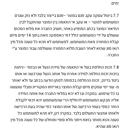
ימים.
7.7 ביטול עסקה עקב פגם במוצר –פגם בייצור בלבד ולא נזק שגרם
המשתמש למוצר – או עקב אי התאמה בין המוצר שהתקבל לבין
התיאור המוצר בכתב המופיע באתר, תשיב החברה את מלוא הסכום
ששולם על ידי המשתמש כולל דמי האספקה וזאת בתוך 14 ימים מיום
קבלת הסחורה מאת המשתמש. למשתמש לא תהא כל טענה מכל מין
ו/או סוג שהוא לאחר השבת מלוא התמורה ששולמה עבור המוצר ע"י
החברה .
7.8 זכות החלפת בשל אי התאמה של מידת הנעל או הביגוד –ניתנת
בזכות זכות החלפה למידה אחרת של אותה הנעל שנרכשה או אותו
ביגוד בדיוק. זכות ההחלפה בכפופה למתן הודעה בכתב עד ולא יאוחר
מ- שני ימי עסקים מיום קבלת המוצר באריזתו המקורית ומבלי שנעשה
בו כל שימוש. במקרה ובו לא יהא במלאי החברה את אותה המידה
אליה מבקש המשתמש להחליף הרי שהמשתמש יהא זכאי לקבלת
החזר כספי בשווי הרכישה של אותו המוצר כפי שהיה בעת הרכישה
ולאותו אמצעי התשלום בלבד. במקרה דנן, לא תהא למשתמש כל
טענה והוא מוותר בזאת ויתור מלא סופי ומוחלט של כל טענה מכל מין
ו/או סוג שהיא.