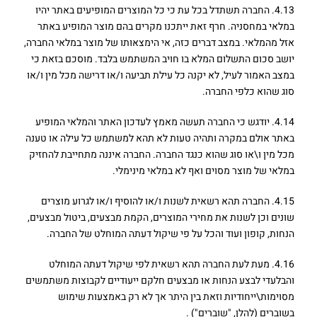
4.13. החברה תשתדל בכל עת כי כל המוצרים המופיעים באתר יהיו
במלאי במחסניה. חרף זאת ייתכנו מקרים בהם מוצר המופיע באתר
אזל מהמלאי. במצב דברים כזה, אי הימצאותו של מוצר במלאי החברה,
יושב סכום התשלום המלא בו חויב המשתמש בלבד. מוסכם בזאת כי
במצב האמור לעיל, לא יקנה כל עילת תביעה ו/או דרישה מכל מין ו/או
סוג שהוא כלפי החברה.
4.14. יודגש כי החברה תעשה מאמץ לעדכון האתר והמלאי המופיע
באתר אולם במקרה ותהיה טעות לא תהא למשתמש כל עילה או טענה
מכל מין ו\או סוג שהוא כנגד החברה. החברה איננה מתחייבת להחזיק
במלאי של מוצר מסוים ואף לא במלאי מינימלי.
4.15. החברה תהא רשאית לשנות ו/או להוסיף ו/או לגרוע מוצרים
שונים וכן לשנות את מחירי המוצרים, הקמת מבצעים, ביטול מבצעים,
הנחות, קופון ועוד והכל על פי שיקול דעתה המוחלט של החברה.
4.16. מעת לעת החברה תהא רשאית לפי שיקול דעתה המוחלט
והבלעדי לבצע הנחות או מבצעים חלקם ייעודיים לקבוצות משתמשים
מסוימות\ייחודיות וזאת בין היתר אך לא רק באמצעות שימוש
בשוברים (להלן, "שוברים") .