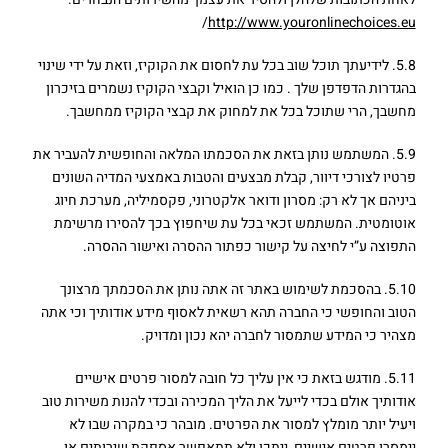
/
http://www.youronlinechoices.eu
5.8. לידיעתך תוכל שוב בכל עת לחסום את הקוקיז, וזאת על ידי שינוי
בהגדרות הדפדפן שלך . כמו כן הואיל וקבצי הקוקיז נשמרים בזיכרון
מחשבך, הרי שתוכל בכל את למחוק את קבצי הקוקיז ממחשבך.
5.9. המשתמש נותן בזאת את הסכמתו המלאה והחופשית להעביר את
פרטיו לצורכי דיוור, קבלת מבצעים והטבות באמצעי המדיה השונים
ביניהם אך לא רק: מסרון ודואר אלקטרוני, פקסמיליה, מערכת חיוג
אוטומטית. המשתמש זכאי בכל עת שיחפוץ בכך להסירו מרשימת
התפוצה ע”י לחיצה על קישור כפתור ההסרה ואישור ההסרה.
5.10. בהסכמת לשימוש באתר זה אתה נותן את הסכמתך מרצונך
הטוב והחופשי כי החברה תהא רשאית לאסוף מידע אודותיך וכי אתה
מצהיר כי המידע שתמסור לחברה יהא נכון ומדויק.
5.11. מודגש בזאת כי אין עליך כל חובה למסור פרטים אישיים
אודותיך אולם בכדי לייעל את הליך המכירה ובכדי להנות משירות טוב
ויעיל יותר מומלץ למסור את הפרטים. מובהר כי במקרה שבו לא
יימסרו פרטים אישיים, ייתכן ולא תתאפשר אספקת שירותים או