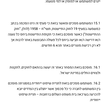
ייגרם למשתמש או למזמין או למי מטעמו.
15. התיישנות
15.1 המשתמש מסכים ומאשר בזאת כי סעיף זה הינו הסכמה בכתב
כמשמעה בסעיף 19 לחוק התיישנות, תשי”ח – 1958 (להלן, “חוק
ההתיישנות”) כאשר מוסכם בזאת כי תקופת התיישנות ביחס כל טענה
ו/או דרישה ו/או תביעה ביחס לכל פעולה המבוצעת באתר לרבות אך
לא רק רכישת מוצרים באתר תהא 6 חודשים.
16. סמכות שיפוט
16.1. מוסכם בזאת המסחר באתר זה יעשה בהתאם לחוקים, לתקנות
ולצווים החלים במדינת ישראל.
16.2. משתמש מסכים בזאת לתניית שיפוט ייחודית במסגרתה מוסכם
בין המשתמש לחברה כי כל סכסוך אשר יתגלע בין הצדדים יובא
להכרעה בערכאה בית משפט השלום ברחובות – תניית שיפוט
ייחודית.