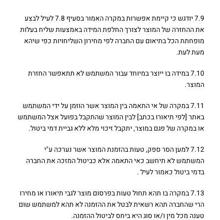
7.9 יודגש כי קיימת אפשרות במקרה האמור בסעיף 7.8 לעיל לבצע
את ההחזרה של המוצר לצורך החלפת המידה באמצעות שליח בעלות
מופחתת הכל בתיאום עם החברה לפי מחירון השליחויות כפי שיהא
מעת לעת.
7.10 במידה בו ייוצר במיוחד עבור המשתמש לא תתאפשר החזרת
המוצר.
7.11 במקרה של אי התאמה בין המוצר אשר הוזמן על ידי המשתמש
באתר [לפי תיאורו בכתב] לבין המוצר שהתקבל בפועל אצל המשתמש
או במקרה של פגם במוצר, יתקבל זיכוי מלא ללא גביית דמי ביטול.
7.12 למען הסר ספק, טעות בהזמנת המוצר אשר נערכה ע"י
המשתמש לא תיחשב כאי התאמה אלא כביטול המזכה את החברה
בדמי ביטול כאמור לעיל .
7.13 במקרה בו תהא תחול טעות בפרסום מוצר לגבי תיאורו או מחירו
הרי שהחברה תהא רשאית לבטל את ההזמנה לא תהא למשתמש שום
טענה מכל מין ו/או סוג היא ביחס לביטול ההזמנה.