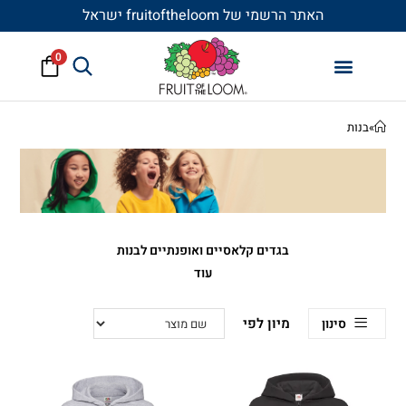
האתר הרשמי של fruitoftheloom ישראל
0
»
בנות
בגדים קלאסיים ואופנתיים לבנות
הכוללים:
סווטשרטים וקפוצ'ונים
, וכמובן
עוד
חולצות טי קצרות
. כאן תוכלו לרכוש
מארזים אשר ילוו את הבנות שלכם
סינון
לתקופה ארוכה במחירים שווים.