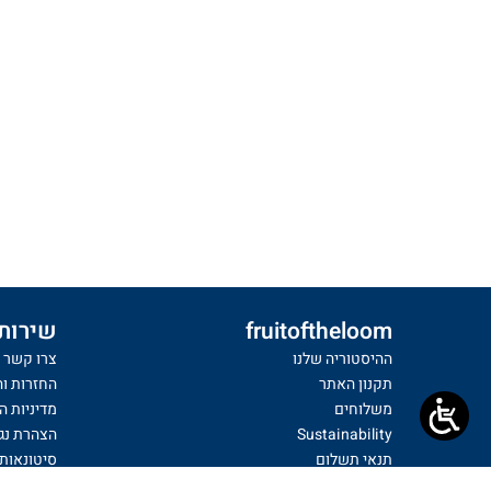
fruitoftheloom
שירות 
ההיסטוריה שלנו
צרו קשר
תקנון האתר
החזרות ו
משלוחים
מדיניות ה
Sustainability
הצהרת נג
תנאי תשלום
סיטונאות
הגדרות קוקיז
ביטול עס