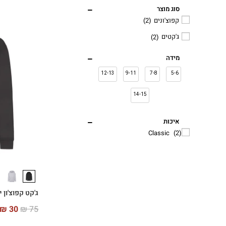
סוג מוצר
קפוצ'ונים
(2)
ג'קטים
(2)
מידה
12-13
9-11
7-8
5-6
14-15
איכות
Classic
(2)
ג'קט קפוצ'ון יוני
₪
30
₪
75