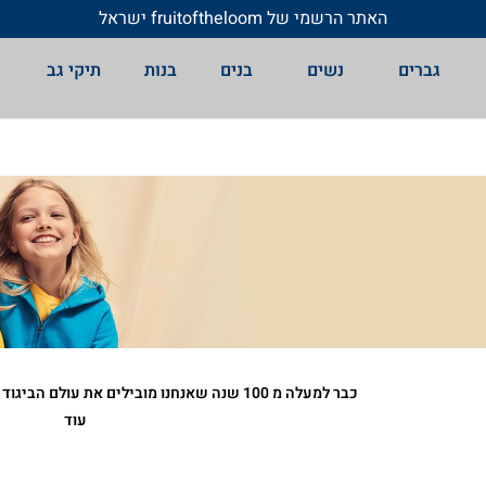
האתר הרשמי של fruitoftheloom ישראל
גברים
נשים
בנים
בנות
תיקי גב
כבר למעלה מ 100 שנה שאנחנו מובילים את עולם ה
ושמירה על איכות הסביבה. גלו עולם של שילובי בדים א
עוד
הרבה צבע.