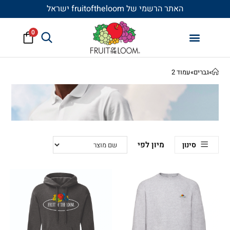
האתר הרשמי של fruitoftheloom ישראל
0
»
גברים
»
עמוד 2
סינון