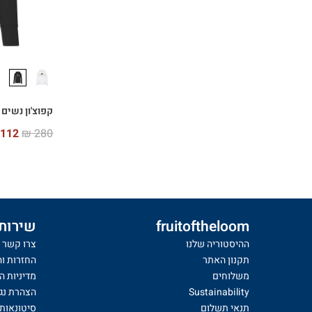
קפוצ'ון נשים Vintage Logo
112
₪
280
fruitoftheloom
שירות 
ההיסטוריה שלנו
צרו קשר
תקנון האתר
החזרות ו
משלוחים
מדיניות ה
Sustainability
הצהרת נג
תנאי תשלום
סיטונאות