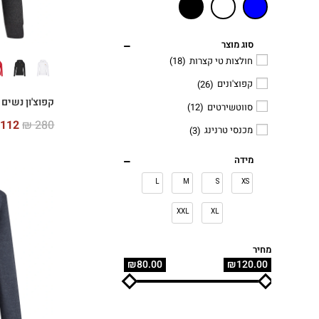
סוג מוצר
חולצות טי קצרות
(18)
קפוצ'ונים
(26)
קפוצ'ון נשים Vintage
סווטשירטים
(12)
112
₪
280
מכנסי טרנינג
(3)
מידה
L
M
S
XS
XXL
XL
מחיר
₪80.00
₪120.00