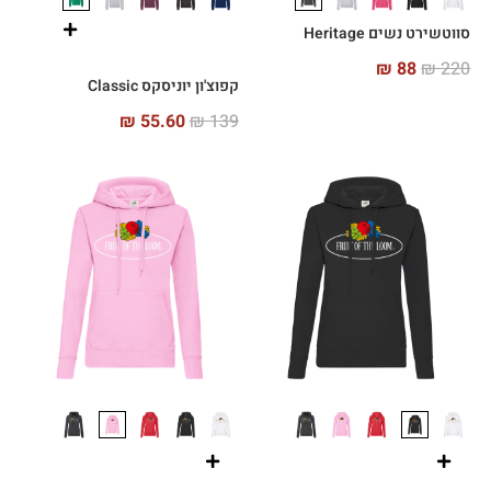
סווטשירט נשים Heritage
₪
88
₪
220
קפוצ'ון יוניסקס Classic
₪
55.60
₪
139