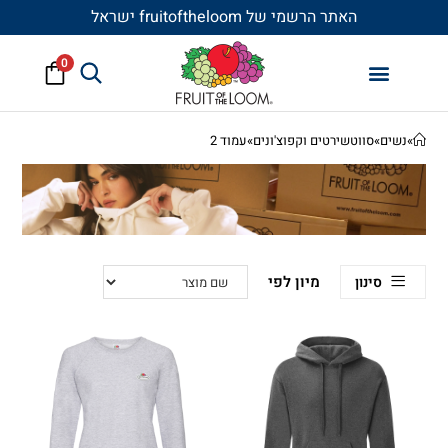
האתר הרשמי של fruitoftheloom ישראל
0
»
נשים
»
סווטשירטים וקפוצ'ונים
»
עמוד 2
סינון