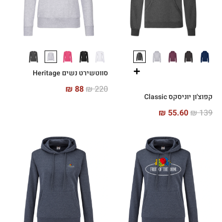
סווטשירט נשים Heritage
₪
88
₪
220
קפוצ'ון יוניסקס Classic
₪
55.60
₪
139