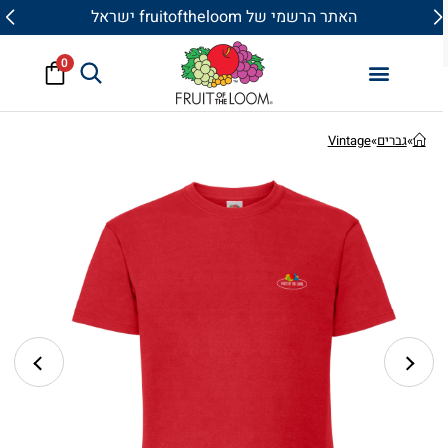
האתר הרשמי של fruitoftheloom ישראל
0
»
גברים
»
Vintage