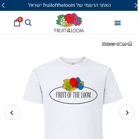
האתר הרשמי של fruitoftheloom ישראל
0
»
גברים
»
Vintage